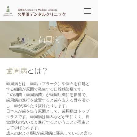
歯周病
歯周病
とは？
歯周病とは、歯垢（プラーク）や歯石を住処と
する細菌が原因で発生する口腔感染症です。
この細菌（歯周病菌）が歯周組織に悪影響で、
歯周病の進行を放置すると歯を支える骨を溶か
し、歯が揺れたり抜けたりします。
日本人が歯を失う原因として、歯周病はトップ
クラスです。歯周病は痛みなどが出にくく、自
覚症状のないまま進行するということが理由と
して挙げられます。
成人のおよそ8割が歯周病に罹患していると言わ