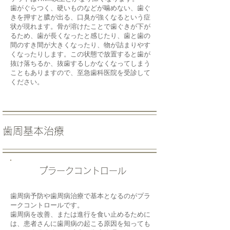
歯がぐらつく、硬いものなどが噛めない、歯ぐ
きを押すと膿が出る、口臭が強くなるという症
状が現れます。骨が溶けたことで歯ぐきが下が
るため、歯が長くなったと感じたり、歯と歯の
間のすき間が大きくなったり、物が詰まりやす
くなったりします。この状態で放置すると歯が
抜け落ちるか、抜歯するしかなくなってしまう
こともありますので、至急歯科医院を受診して
ください。
​歯周基本治療
​１
プラークコントロール
歯周病予防や歯周病治療で基本となるのがプラ
ークコントロールです。
歯周病を改善、または進行を食い止めるために
は、患者さんに歯周病の起こる原因を知っても