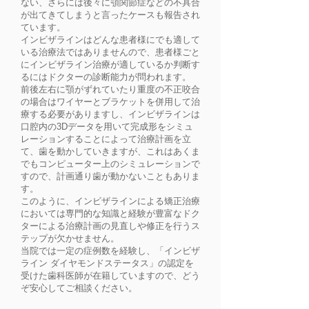
ない、さらには後々に顎関節症などの不具合
が出てきてしまうと言ったケースも報告され
ています。
インビザラインはどんな患者様にでも適して
いる治療法ではありませんので、患者様ごと
にインビザライン治療が適しているか判断す
るにはドクターの診断能力が問われます。
前後左右に顎がずれていたり重度の不正咬合
の場合はワイヤーとブラケットを併用して治
療する必要がありますし、インビザラインは
口腔内の3Dデータを用いて完成形をシミュ
レーションすることによって治療計画を立
て、歯を動かしていきますが、これはあくま
でもコンピューター上のシミュレーションで
すので、計画通り歯が動かないこともありま
す。
このように、インビザラインによる矯正治療
においては専門的な知識と経験が豊富なドク
ターによる治療計画の見直しや修正を行うス
テップが欠かせません。
当院では一定の症例数を経験し、「インビザ
ライン ダイヤモンドステータス」の認定を
受けた歯科医師が在籍していますので、どう
ぞ安心してご相談ください。