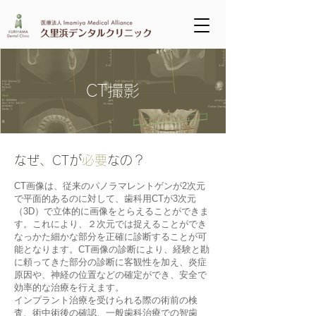
CT撮影
なぜ、CTが
必要
なの？
CT画像は、従来のパノラマレントゲンが2次元
で平面的あるのに対して、歯科用CTが3次元
（3D）で立体的に画像をとらえることができま
す。これにより、２次元では捉えることができ
なっかた細かな部分を正確に診断することが可
能となります。CT画像の診断により、経験と勘
に頼ってきた部分の診断に客観性を加え、炎症
原因や、神経の位置などの確定ができ、安全で
効率的な治療を行えます。
インプラント治療を受けられる際の術前の検
査、術中術後の確認、一般歯科治療での智歯