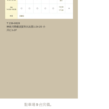
〒239-0828
神奈川県横須賀市久比里1-24-20 小
川ビル1F
​駐車場９台完備。