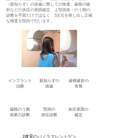
（親知らず）の抜歯に際しての検査、歯根の破
折などの炎症の原因確定、上顎洞炎・のう胞の
診断を平面だけではなく、3次元を映し出し正確
な検査を院内で行います。
インプラント
親知らず
の
歯根破折の
治療
抜歯
有無
歯根のう胞
顎洞の
炎症原因の
病巣の診断
炎症診断
確定​
2次元
のパノラマレントゲン