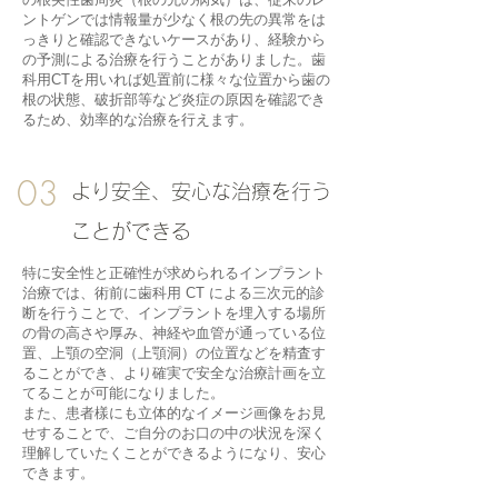
ントゲンでは情報量が少なく根の先の異常をは
っきりと確認できないケースがあり、経験から
の予測による治療を行うことがありました。歯
科用CTを用いれば処置前に様々な位置から歯の
根の状態、破折部等など炎症の原因を確認でき
るため、効率的な治療を行えます。
03
​より安全、安心な治療を行う
ことができる
特に安全性と正確性が求められるインプラント
治療では、術前に歯科用 CT による三次元的診
断を行うことで、インプラントを埋入する場所
の骨の高さや厚み、神経や血管が通っている位
置、上顎の空洞（上顎洞）の位置などを精査す
ることができ、より確実で安全な治療計画を立
てることが可能になりました。
また、患者樣にも立体的なイメージ画像をお見
せすることで、ご自分のお口の中の状況を深く
理解していたくことができるようになり、安心
できます。