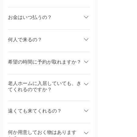
患者さんに交通費、出張費などの負担はあ
りませんので、ご安心下さい。
お金はいつ払うの？
診療が終わった段階で、お支払いをお願い
します。
何人で来るの？
通常は医師１名と衛生士または助手1名の
２名ですが、状況により、増える場合があ
希望の時間に予約が取れますか？
ります。
予約表（タイムテーブル）に空きがある状
老人ホームに入居していても、き
況でしたら、ご希望のよい日時に予約が可
てくれるのですか？
能です。
施設の許可をいただいてから、訪問いたし
ます。
遠くても来てくれるの？
お問い合わせの際に地域をお知らせ下さ
何か用意しておく物はあります
い。