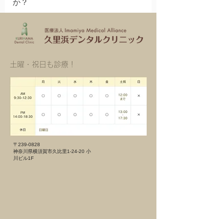
か？
● 保険証 ● タオル （場合によってはタ
オルケット） ※器具を使うため、電気の
使用をお願いしています。延長コードはこ
ちらで用意します。
​土曜・祝日も診療！
〒239-0828
神奈川県横須賀市久比里1-24-20 小
川ビル1F