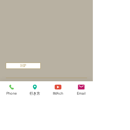
HP
■
ビクトル歯科
Phone
行き方
IMAch
Email
北海道旭川市豊岡5条2丁目7-13
TEL：0166-32-3081