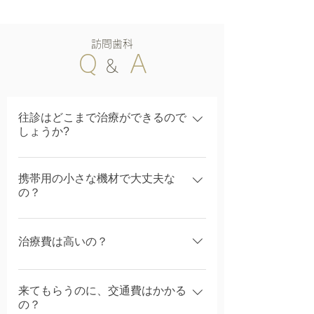
訪問歯科
Q
A
&
往診はどこまで治療ができるので
しょうか?
虫歯や歯周病、根の治療や抜歯、銀歯・入
携帯用の小さな機材で大丈夫な
れ歯などの治療が可能です。実際にはレン
の？
トゲンを撮ったり、切削器で歯を削った
り、通院される場合と同じような治療がで
機能として一定のレベルを持ったものです
きます。（一部の治療を除きます）
ので、性能には問題ないと考えます。
治療費は高いの？
治療費は健康保険制度が適用になります。
来てもらうのに、交通費はかかる
生活保護を受けられている方、障害をお持
の？
ちの方なども助成が適用になります。