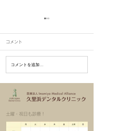
診療日変更のお知らせ
年末年始休診の
2026年2月より診察日を変更
令和7年12月30
コメント
させていただきます。 2026
令和8年1月3日（
年2月より、毎週日曜日は休
診 いたします。 
診とさせていただきます。 患
日（日）から 平
コメントを追加…
者様にはご不便をおかけし申
たします。 患者
し訳ございませんが、よろし
をおかけし申し訳
くお願いいたします。
んが、よろしくお
ます。
​土曜・祝日も診療！