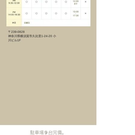
〒239-0828
神奈川県横須賀市久比里1-24-20 小
川ビル1F
​駐車場９台完備。